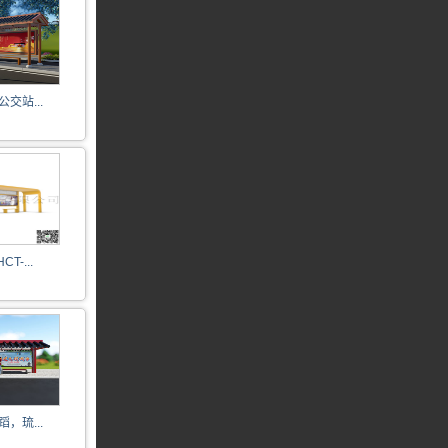
交站...
T-...
，琉...