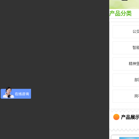
产品分类
公
智
精神
部
岗
产品展