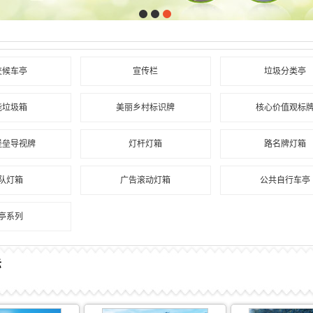
交候车亭
宣传栏
垃圾分类亭
能垃圾箱
美丽乡村标识牌
核心价值观标
堡垒导视牌
灯杆灯箱
路名牌灯箱
队灯箱
广告滚动灯箱
公共自行车亭
亭系列
示