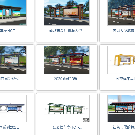
亭HCT-...
新款来袭！青海大型...
甘肃大型城市公
甘肃新现代...
2020新款13米...
公交候车亭HC
系列201...
公交候车亭HCT-...
红色与黑的舞蹈